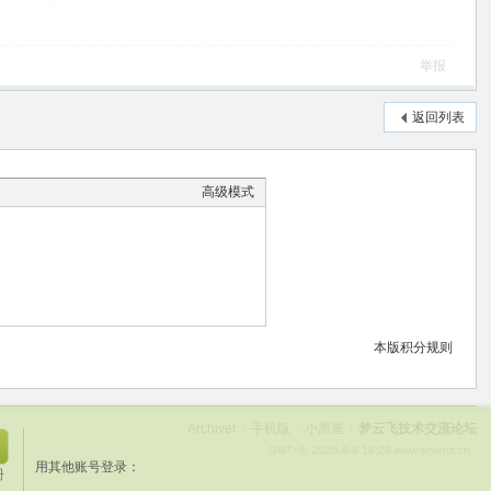
举报
返回列表
高级模式
本版积分规则
Archiver
|
手机版
|
小黑屋
|
梦云飞技术交流论坛
关
GMT+8, 2026-8-8 18:28
www.simenz.cn .
用其他账号登录：
闭
册