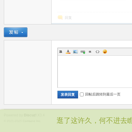
回复
回帖后跳转到最后一页
发表回复
Powered by
Discuz!
X3.4
逛了这许久，何不进去
© 2021-2025
Comsenz Inc.
Template By 【梦云飞技术交流论坛】【 www.simenz.cn 】