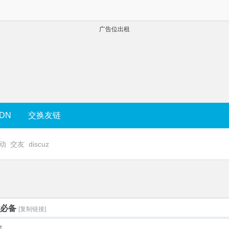
广告位出租
DN
交换友链
动
交友
discuz
站必备
[复制链接]
层