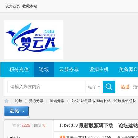
设为首页
收藏本站
积分充值
论坛
云服务器
虚拟主机
免备案C
帖子
热搜:
活
论坛
资源分享
源码分享
DISCUZ最新版源码下载，论坛建站必备
DISCUZ最新版源码下载，论坛建
查看:
2229
|
回复:
0
梦
»
›
›
›
admin
发表于 2021-4-12 22:02:58
|
显示全部楼